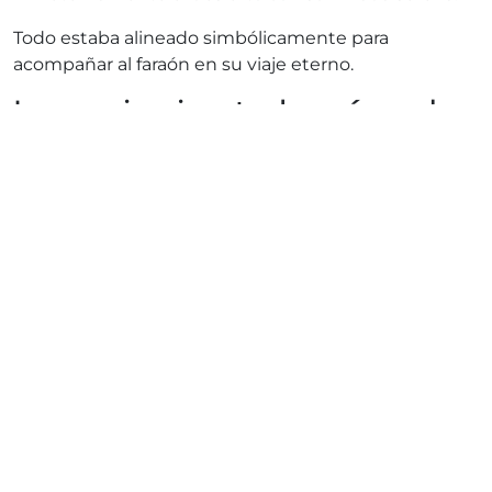
Todo estaba alineado simbólicamente para
acompañar al faraón en su viaje eterno.
La experiencia actual: ¿qué puedes
ver?
Hoy, caminar junto a la
pirámide de Khafre
es sentir
que el tiempo se detiene. Aunque el acceso al
interior es limitado, su exterior, con bloques gigantes
y parte del revestimiento original, impresiona como
pocas cosas.
Podrás admirar el trazo de los antiguos caminos,
restos de templos y por supuesto, la inconfundible
Esfinge. El silencio del desierto, el calor suave y la
sombra de la pirámide crean una atmósfera
inolvidable.
¿Por qué visitarla con Afro Asian