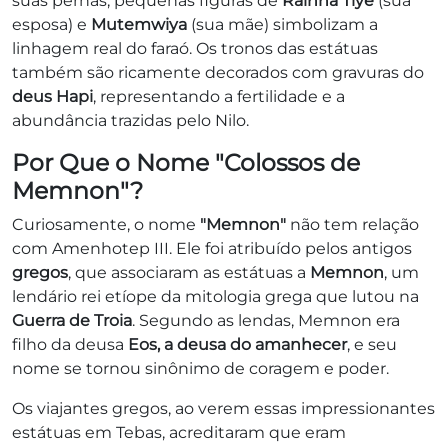
suas pernas, pequenas figuras de
Rainha Tiye
(sua
esposa) e
Mutemwiya
(sua mãe) simbolizam a
linhagem real do faraó. Os tronos das estátuas
também são ricamente decorados com gravuras do
deus Hapi
, representando a fertilidade e a
abundância trazidas pelo Nilo.
Por Que o Nome "Colossos de
Memnon"?
Curiosamente, o nome
"Memnon"
não tem relação
com Amenhotep III. Ele foi atribuído pelos antigos
gregos
, que associaram as estátuas a
Memnon
, um
lendário rei etíope da mitologia grega que lutou na
Guerra de Troia
. Segundo as lendas, Memnon era
filho da deusa
Eos, a deusa do amanhecer
, e seu
nome se tornou sinônimo de coragem e poder.
Os viajantes gregos, ao verem essas impressionantes
estátuas em Tebas, acreditaram que eram