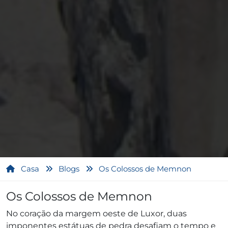
Casa
Blogs
Os Colossos de Memnon
Os Colossos de Memnon
No coração da margem oeste de Luxor, duas
imponentes estátuas de pedra desafiam o tempo e