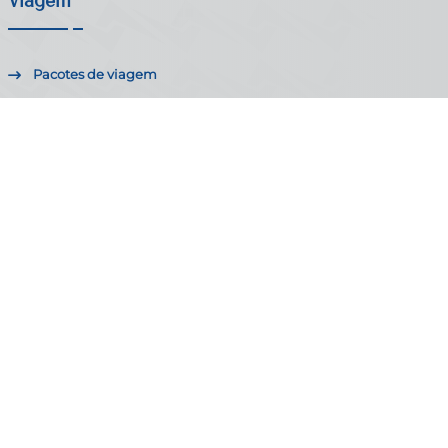
Viagem
Pacotes de viagem
Excursões
Blogs
Contate Nos
67 Al Haram st. 5th FLR, APT 10, Haram - Giza - Egypt
+20-1022-580-107 / +20-33855 489
Info@afroasiantravel.com
Licença