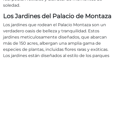
soledad.
Los Jardines del Palacio de Montaza
Los jardines que rodean el Palacio Montaza son un
verdadero oasis de belleza y tranquilidad. Estos
jardines meticulosamente diseñados, que abarcan
más de 150 acres, albergan una amplia gama de
especies de plantas, incluidas flores raras y exóticas.
Los jardines están diseñados al estilo de los parques
europeos, con senderos sinuosos, fuentes elegantes
y césped cuidadosamente cuidado.
Los visitantes del Palacio Montaza pueden pasear
por los jardines, contemplando las impresionantes
vistas del mar Mediterráneo y el esplendor
arquitectónico del palacio. Los jardines también
incluyen varios pabellones y miradores pintorescos,
que brindan lugares perfectos para relajarse y