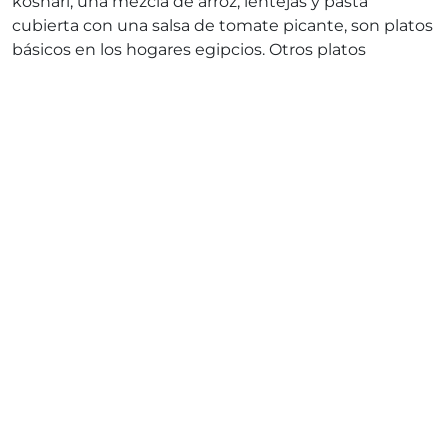
koshari, una mezcla de arroz, lentejas y pasta
cubierta con una salsa de tomate picante, son platos
básicos en los hogares egipcios. Otros platos
populares incluyen ful medames (habas guisadas) y
molokhia (una sopa de hojas verdes). Las comidas
suelen ser comunitarias, lo que enfatiza la
importancia de la familia y la hospitalidad en la
cultura egipcia.
Tradiciones culturales y
costumbres sociales
Hospitalidad y comunidad
La hospitalidad es una piedra angular de la cultura